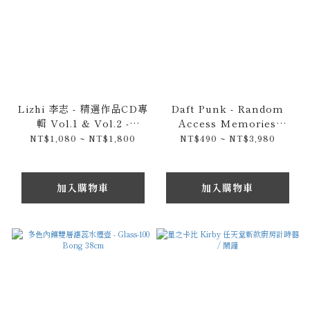
Lizhi 李志 - 精選作品CD專
Daft Punk - Random
輯 Vol.1 & Vol.2 -
Access Memories
Ballads 叙事歌 & 媽媽這
(2013) 十週年紀念版 & CD
NT$1,080 ~ NT$1,800
NT$490 ~ NT$3,980
個世界會好嗎 / 南京傳奇民
專輯 / 黑膠唱片與歷年精選
謠歌手
專輯賣場
加入購物車
加入購物車