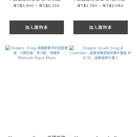
煙壺 Enlightened &
Lord Nermal Hand
NT$3,900 ~ NT$6,350
NT$1,780 ~ NT$2,080
UFO Nermal Bong
Pipe
加入購物車
加入購物車