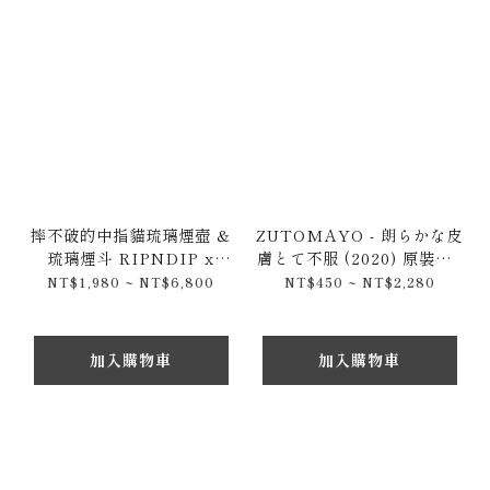
摔不破的中指貓琉璃煙壺 &
ZUTOMAYO - 朗らかな皮
琉璃煙斗 RIPNDIP x
膚とて不服 (2020) 原裝CD
Whomp ® Water Pipe &
專輯 / 日本通常盤 / 限定盤
NT$1,980 ~ NT$6,800
NT$450 ~ NT$2,280
Bong
ずっと真夜中でいいのに
加入購物車
加入購物車