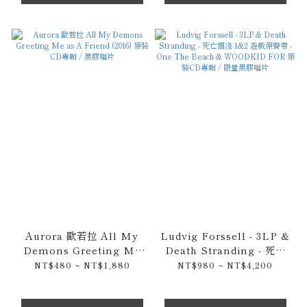
Aurora 歐若拉 All My
Ludvig Forssell - 3LP &
Demons Greeting Me
Death Stranding - 死亡
as A Friend (2016) 原裝
擱淺 1&2 遊戲原聲帶 -
NT$480 ~ NT$1,880
NT$980 ~ NT$4,200
CD專輯 / 黑膠唱片
One The Beach &
WOODKID FOR 原裝CD