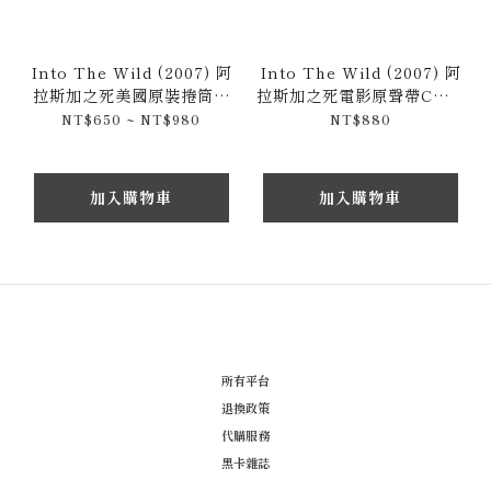
Into The Wild (2007) 阿
Into The Wild (2007) 阿
拉斯加之死美國原裝捲筒海
拉斯加之死電影原聲帶CD專
報 60 x 92cm / 28 x
輯 / Eddie Vedder 艾迪維
NT$650 ~ NT$980
NT$880
44cm
達
加入購物車
加入購物車
所有平台
退換政策
代購服務
黑卡雜誌