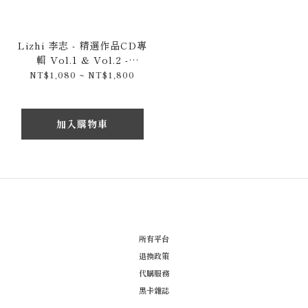
Lizhi 李志 - 精選作品CD專
輯 Vol.1 & Vol.2 -
Ballads 叙事歌 & 媽媽這
NT$1,080 ~ NT$1,800
個世界會好嗎 / 南京傳奇民
謠歌手
加入購物車
所有平台
退換政策
代購服務
黑卡雜誌