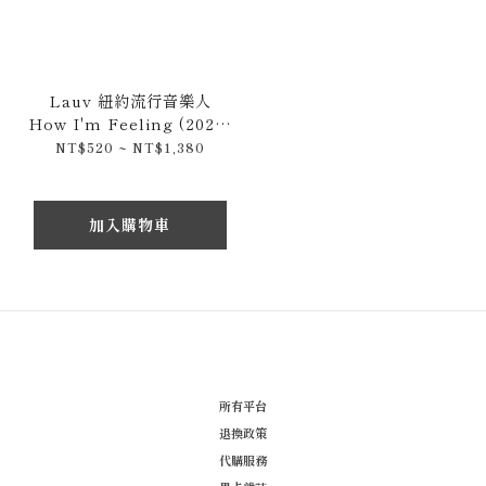
Lauv 紐約流行音樂人
How I'm Feeling (2020)
原裝CD專輯 / 黑膠唱片
NT$520 ~ NT$1,380
加入購物車
所有平台
退換政策
代購服務