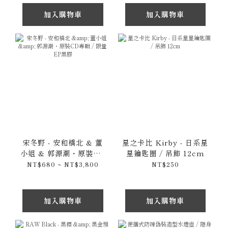
加入購物車
加入購物車
宋冬野 - 安和橋北 & 董
星之卡比 Kirby - 日系星
小姐 & 郭源潮・原裝CD
星鑰匙圈 / 吊飾 12cm
專輯 / 限量EP黑膠
NT$680 ~ NT$3,800
NT$250
加入購物車
加入購物車