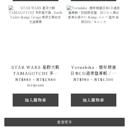
STAR WARS 星際大戰
Yorushika - 歷年精選
TAMAGOTCHI 多款
日本CD通常盤專輯 / 初
電子雞 - Darth Vader
回限定盤．日だから僕は
NT$880 ~ NT$2,880
NT$980 ~ NT$4,500
& Grogu 黑武士與古古
音楽を辞めた & エルマ
NT$3,080
尤達寶寶
盜作 前世2024 / ヨルシ
カ
加入購物車
加入購物車
查看更多