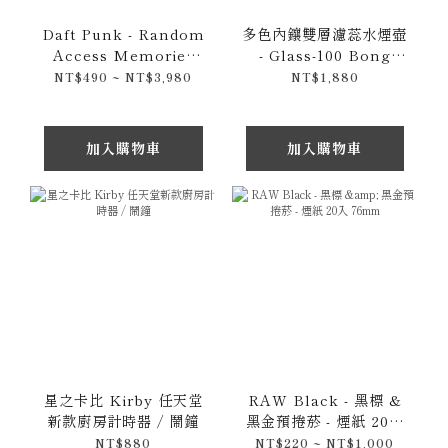
Daft Punk - Random
多色內鑲雙層濾蕊水煙壺
Access Memories
- Glass-100 Bong
(2013) 十週年紀念版 &
38cm
NT$490 ~ NT$3,980
NT$1,880
CD專輯 / 黑膠唱片與歷
年精選專輯賣場
加入購物車
加入購物車
星之卡比 Kirby 任天堂
RAW Black - 黑標 &
新款廚房計時器 / 鬧鐘
黑金預捲菸 - 煙紙 20入
76mm
NT$880
NT$220 ~ NT$1,000