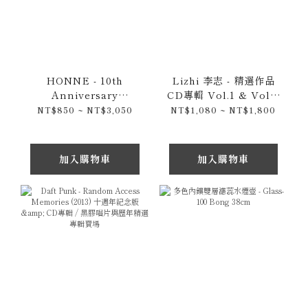
HONNE - 10th
Lizhi 李志 - 精選作品
Anniversary
CD專輯 Vol.1 & Vol.2
Compilation 十週年紀
- Ballads 叙事歌 & 媽
NT$850 ~ NT$3,050
NT$1,080 ~ NT$1,800
念CD專輯 & 限量LP黑
媽這個世界會好嗎 / 南京
膠唱片
傳奇民謠歌手
加入購物車
加入購物車