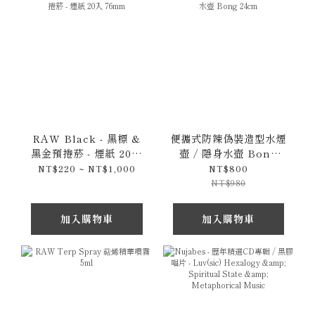
RAW Black - 黑標 &
便攜式防辣偽裝造型水煙
黑金預捲菸 - 煙紙 20入
壺 / 隱身水壺 Bong
76mm
24cm
NT$220 ~ NT$1,000
NT$800
NT$980
加入購物車
加入購物車