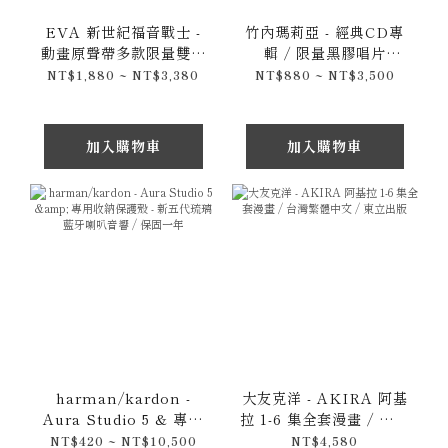
EVA 新世紀福音戰士 -
竹內瑪莉亞 - 經典CD專
動畫原聲帶多款限量雙彩
輯 / 限量黑膠唱片
膠 / 25週年版本 CD 豪
Plastic Love /
NT$1,880 ~ NT$3,380
NT$880 ~ NT$3,500
華套組 Neon Genesis
Request / Variety /
Evangelion
Expressions
加入購物車
加入購物車
harman/kardon -
大友克洋 - AKIRA 阿基
Aura Studio 5 & 專用
拉 1-6 集全套漫畫 / 台灣
收納保護殼 - 新五代琉璃
繁體中文 / 東立出版
NT$420 ~ NT$10,500
NT$4,580