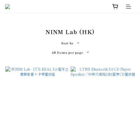
NINM Lab (HK)
Sort by
48 Items per page