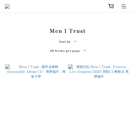
Men I Trust
Sort by
48 Items per page