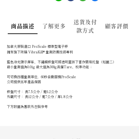
送貨及付
商品描述
了解更多
顧客評價
款方式
加拿大原裝進口 ProScale 標準型電子秤
擁有旗下所稱 VibraKill® 量測防震技術專利
藍色冷光顯示屏幕、不鏽鋼秤盤可將透明蓋拆下當作簡易托盤（如圖二）
最小量測值為0.01g 最大值為300g具備Tare、校準功能；
可切換四種量測單位，60秒自動關機ProScale
公司提供五年產品保固
秤盤尺寸： 長7.5公分 / 寬6.2公分
外觀尺寸： 長12公分 / 寬7公分 / 厚1.8公分
下方附圖為舊款外包裝參考