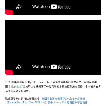
在 2010 年代初期的 Djent、Fusion Jazz 前衛金屬樂團浪潮中誕生、美國前衛樂
團
Polyphia
打從成軍之年就開闢了一條只屬於自己的極致演奏風格；本次最新官方
巡演商品限量販售中。
點此觀看先前的雜誌專欄介紹：
美國前衛演奏樂團 Polyphia 全新專輯
《Remember That You Will Die》聯手 Steve Vai 再現極致華麗旋律