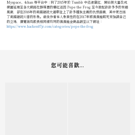
Myspace、4chan 等平台中；到了2015年於 Tumblr 中迅速竄紅，開始被大量改成
梗圖延燒至各大網路社群媒體的爆紅迷因 Pepe the Frog 至今掀起許許多多的有趣
風潮，卻在2016年的美國總統大選牽扯上了許多種族主義的仇恨涵義，其中更包括
了美國總統川普的形象。最後作者本人象徵性的在2017年將佩佩蛙賜死來強調自己
的立場，瀏覽結局跟長相同樣坎坷的佩佩蛙全商品請至以下網址：
https://www.hacken07jr.com/categories/pepe-the-frog
您可能喜歡...