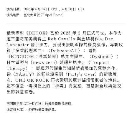
演出日期： 2026 年 4 月 25 日（六）、4 月 26 日（日）
演出地點： 臺北大巨蛋 (Taipei Dome)
最新專輯《DETOX》已於 2025 年 2 月正式問世。本作力
邀三座葛萊美獎得主
Rob Cavallo
與金牌製作人
Dan
Lancaster
聯手操刀，展現出接軌國際的精良製作。專輯收
錄了多首話題單曲：
〈Delusion:All〉：
電影
《KINGDOM：將軍歸來》熱血主題曲。
〈Dystopia〉：
日本電視台《news zero》磅礴片尾曲。
〈Tropical
Therapy〉：
展現現代編曲與細膩情感疊加的驚艷之作。
從〈NASTY〉的狂放節奏到〈Party's Over〉的精緻層
次，ONE OK ROCK 再次證明其亞洲搖滾領航者的地位。
這不僅是一場視聽上的「排毒」與重塑，更是對全球樂迷交
出的誠意答卷。
初回限定盤 (CD+DVD)： 收錄珍貴影像紀錄。
通常盤 (CD)： 純粹收藏音樂能量。