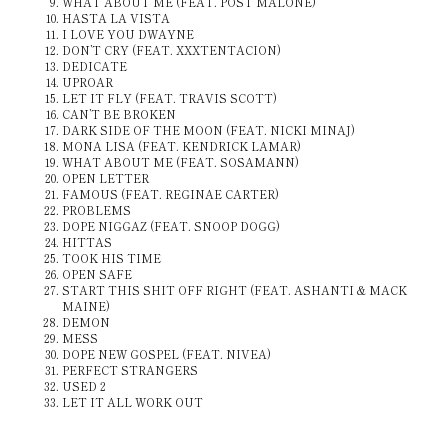
WHAT ABOUT ME (FEAT. POST MALONE)
HASTA LA VISTA
I LOVE YOU DWAYNE
DON’T CRY (FEAT. XXXTENTACION)
DEDICATE
UPROAR
LET IT FLY (FEAT. TRAVIS SCOTT)
CAN’T BE BROKEN
DARK SIDE OF THE MOON (FEAT. NICKI MINAJ)
MONA LISA (FEAT. KENDRICK LAMAR)
WHAT ABOUT ME (FEAT. SOSAMANN)
OPEN LETTER
FAMOUS (FEAT. REGINAE CARTER)
PROBLEMS
DOPE NIGGAZ (FEAT. SNOOP DOGG)
HITTAS
TOOK HIS TIME
OPEN SAFE
START THIS SHIT OFF RIGHT (FEAT. ASHANTI & MACK
MAINE)
DEMON
MESS
DOPE NEW GOSPEL (FEAT. NIVEA)
PERFECT STRANGERS
USED 2
LET IT ALL WORK OUT