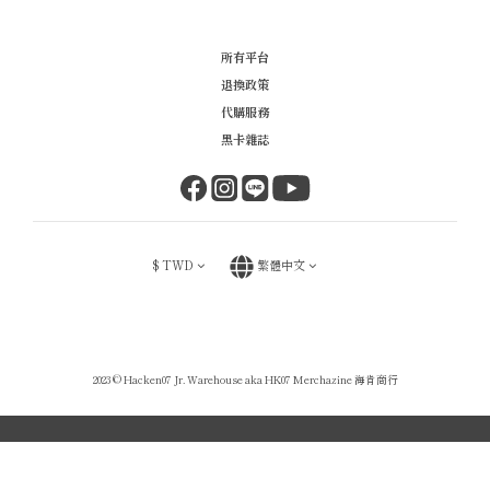
所有平台
退換政策
代購服務
黑卡雜誌
$
TWD
繁體中文
2023 © Hacken07 Jr. Warehouse aka HK07 Merchazine 海肯商行
立即購買