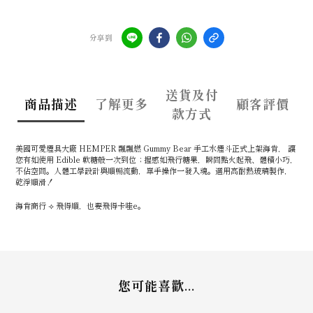
分享到
送貨及付
商品描述
了解更多
顧客評價
款方式
美國可愛煙具大廠
HEMPER
飄飄燃
Gummy Bear
手工水煙斗正式上架海肯，
讓
您有如使用
Edible
軟糖般一次到位；握感如飛行糖果，瞬間點火起飛、體積小巧，
不佔空間。人體工學設計與順暢流動，單手操作一發入魂。選用高耐熱玻璃製作，
乾淨順滑！
海肯商行 ⟢ 飛得順，也要飛得卡哇e。
您可能喜歡...