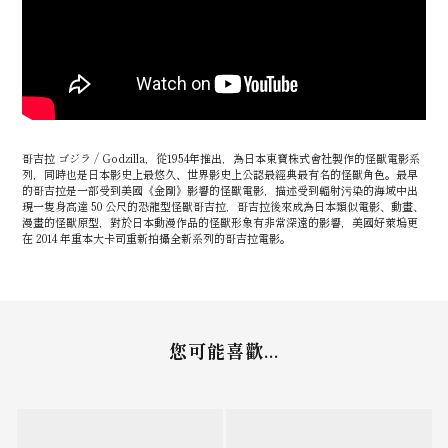
哥吉拉 ゴジラ / Godzilla，從1954年推出，為日本東寶株式會社製作的怪獸電影系
列，同時也是日本影史上最悠久、世界影史上公認最經典最有名的怪獸角色。最早
的哥吉拉是一部受到美國《金剛》影響的怪獸電影，描述受到輻射污染的海域中出
現一隻身高達 50 公尺的恐龍型怪獸哥吉拉，哥吉拉後來成為日本類似電影、動畫、
漫畫的怪獸原型，對於日本動漫作品的怪獸形象有非常深遠的影響，美國好萊塢更
在 2014 年重本大卡司重新拍攝全新系列的哥吉拉電影。
您可能喜歡...