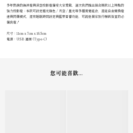
多年熱銷的海洋燈與深空投影燈備受大家愛戴，這次我們推出結合兩款以上特點的
強力投影燈；本款可設定極光顏色 / 月空 / 星光等多種視覺組合，還能自由變換燈
速與閃爍模式，還有睡眠時間設定與藍芽音響功能，可說是居家旅行辦趴皆宜的必
備良燈！
尺寸：11cm x 7cm x 16.5cm
電源：USB 連接 (Type-C)
您可能喜歡...