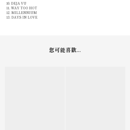
10. DEJA VU
11. WAY TOO HOT
12. MILLENNIUM
13. DAYS IN LOVE
您可能喜歡...