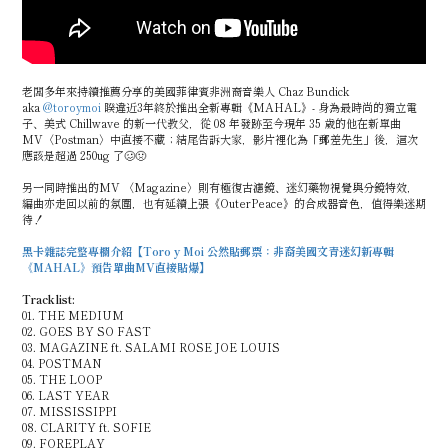
老闆多年來持續推薦分享的美國菲律賓非洲裔音樂人 Chaz Bundick
aka
@toroymoi
睽違近3年終於推出全新專輯《MAHAL》- 身為最時尚的獨立電
子、美式 Chillwave 的新一代教父，從 08 年發跡至今現年 35 歲的他在新單曲
MV〈Postman〉中直接不藏；結尾告訴大家，影片裡化為「郵差先生」後，這次
應該是超過 250ug 了🥴🤢
另一同時推出的MV 〈Magazine〉則有極復古濾鏡、迷幻藥物視覺與分鏡特效，
編曲亦走回以前的氛圍，也有延續上張《OuterPeace》的合成器音色，值得樂迷期
待！
黑卡雜誌完整專欄介紹【Toro y Moi 公然貼郵票：非裔美國文青迷幻新專輯
《MAHAL》預告單曲MV直接貼爆】
Tracklist:
01. THE MEDIUM
02. GOES BY SO FAST
03. MAGAZINE ft. SALAMI ROSE JOE LOUIS
04. POSTMAN
05. THE LOOP
06. LAST YEAR
07. MISSISSIPPI
08. CLARITY ft. SOFIE
09. FOREPLAY