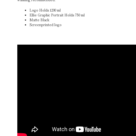
Logo Holds 1200 ml
Ellie Graphic Portrait Holds 750 ml
Matte Black
Screenprinted logo