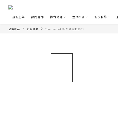
最新上架
熱門選擇
海肯精選
煙具相關
新浪服飾
全部商品
影視娛樂
The Last of Us 2 最後生還者2