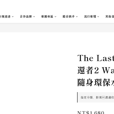
影視週邊
合作品牌
樂團專區
饒舌歌手
流行樂壇
其他
The Las
還者2 Wat
隨身環保
指定分類，影視週邊收藏滿
NT$1,680