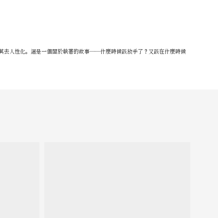
其去人性化。這是一個關於執著的故事——什麼時候該放手了？又該在什麼時候