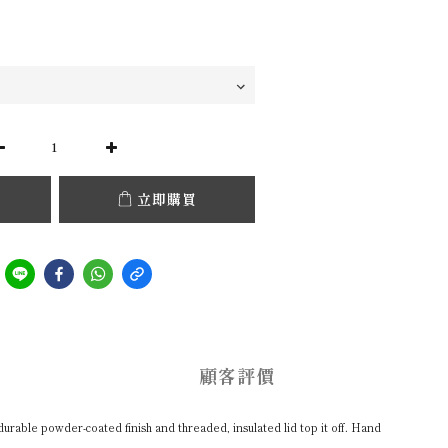
立即購買
顧客評價
durable powder-coated finish and threaded, insulated lid top it off. Hand