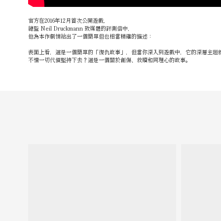
官方在2016年12月首次公開遊戲，
總監 Neil Druckmann 致媒體的評測信中，
他為本作劇情給出了一個簡單但也相當精確的描述：
表面上看，這是一個簡單的「復仇故事」，但當你深入到遊戲中，它的深層主題
不惜一切代價堅持下去？這是一個關於創傷、救贖和同理心的故事。