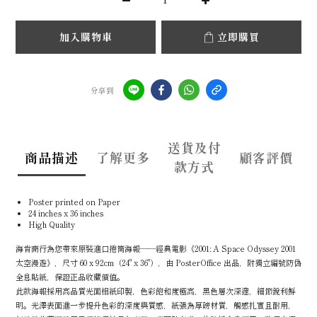
加入購物車
立即購買
分享到
送貨及付
商品描述
了解更多
顧客評價
款方式
Poster printed on Paper
24 inches x 36 inches
High Quality
海肯商行為您帶來原裝進口捲筒海報——經典電影《2001: A Space Odyssey 2001
太空漫遊》，尺寸 60 x 92cm（24" x 36"），由 PosterOffice 出品，附獨立編號防偽
全息貼紙，保證正品收藏價值。
此款海報採用高品質光面相紙印製，色彩飽和度極高，黑色層次深邃，細節銳利鮮
明。光澤表面進一步提升色彩的深度與質感，紙張為厚磅材質，觸感扎實且耐用，