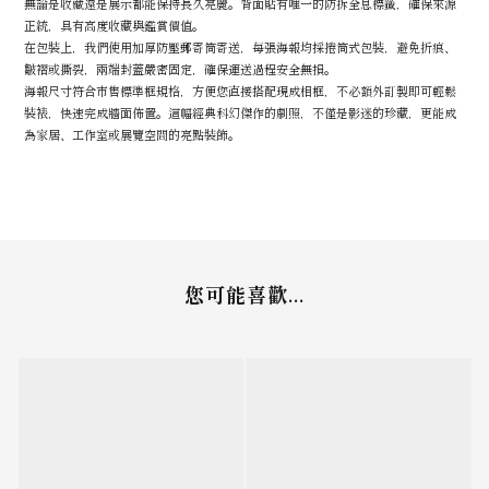
無論是收藏還是展示都能保持長久亮麗。背面貼有唯一的防拆全息標籤，確保來源
正統，具有高度收藏與鑑賞價值。
在包裝上，我們使用加厚防壓郵寄筒寄送，每張海報均採捲筒式包裝，避免折痕、
皺褶或撕裂，兩端封蓋嚴密固定，確保運送過程安全無損。
海報尺寸符合市售標準框規格，方便您直接搭配現成相框，不必額外訂製即可輕鬆
裝裱，快速完成牆面佈置。這幅經典科幻傑作的劇照，不僅是影迷的珍藏，更能成
為家居、工作室或展覽空間的亮點裝飾。
您可能喜歡...