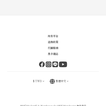
所有平台
退換政策
代購服務
黑卡雜誌
$
TWD
繁體中文
2023 © Hacken07 Jr. Warehouse aka HK07 Merchazine 海肯商行