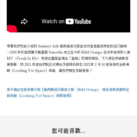
帶著我們先前介紹的 Summer Salt 衝浪搖滾元素並成功營造極具特色的迷幻韻味
－2016 年於紐西蘭文藝重鎮 Dunedin 成立至今的 Mild Orange 在去年發佈的人氣
MV〈Freak In Me〉用復古畫面呈現出「溫橙」的獨到風格，不久便在突破數百
萬點擊；而 2021 年底他們則正式釋出多首將收錄在 2022年 2 月 10 號發佈的全新專
輯《Looking For Space》單曲，讓我們現在來聽看看！
黑卡雜誌完整專欄介紹【紐西蘭迷幻衝浪之聲：Mild Orange，復古音樂浪潮的全
新專輯《Looking For Space》即將發佈】
您可能喜歡...