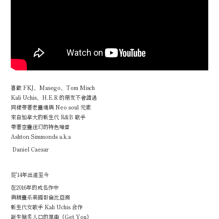
喜歡 FKJ、Masego、Tom Misch
Kali Uchis、H.E.R 的朋友不會錯過
同樣帶著老靈魂與 Neo soul 元素
來自加拿大的新生代 R&B 歌手
帶著空靈迷幻的特色嗓音
Ashton Simmonds a.k.a
Daniel Caesar
從'14年出道至今
在2016年的成名作中
與精靈系美國哥倫比亞裔
新生代女歌手 Kali Uchis 合作
誕生膾炙人口的單曲《Get You》