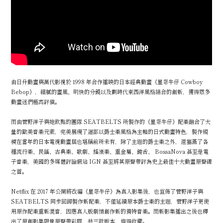
由日升動畫與萬代影視於 1998 年合作播映的日本經典動畫《星際牛仔 Cowboy
Bebop》，細膩的畫風、明快的分鏡以及劃時代東西洋風格結合的創新，獲得眾多
動畫迷們極高評價。
而由菅野洋子與她欽點的團隊 SEATBELTS 所製作的《星際牛仔》配樂融合了大
量的歐美音樂元素，完美展現了這部以爵士樂風格為主軸的日式動畫特色，製作規
模在當年的日本電視動畫屆也堪稱前所未有，除了主題的爵士樂之外，還塞滿了各
種流行樂、民謠、古典樂、歌劇、搖滾樂、重金屬、饒舌、 BossaNova 甚至是電
子音樂，美國的多媒體評論網站 IGN 甚至將其原聲帶評為史上最佳十大動畫原聲碟
之首。
Netflix 在 2017 年公開將改編《星際牛仔》為真人影集後，也宣佈了菅野洋子與
SEATBELTS 同步回歸製作新配樂，不僅延續原本爵士樂的主題，菅野洋子更使
用原作配樂重新混音，因應真人版劇情創作新的獨特音樂。而新影集播出之後也釋
出了原創影集限量原聲帶彩膠，共三款版本，值得收藏。