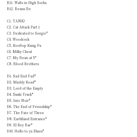
B11. Waltz in High Socks
B12. Beans Be
C1. TANK!
C2. Cat Attack Part 1
C3. Dedicated to Sergio*
C4. Woodcock
C5. Rooftop Kung Fu
C6. Milky Cheat
C7. My Bean at 5*
C8. Blood Brothers
D1. Sad End Fad*
D2. Muddy Road*
D3. Lord of the Empty
D4. Sushi Truck*
D5. Into Noir*
D6. The End of Friendship*
D7. The Fate of Three
D8. Earthland Entrance*
D9. El Rey Bar*
D10. Hello to ya Blues*