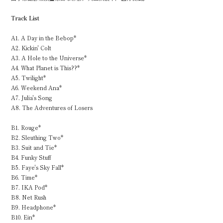
Track List
A1. A Day in the Bebop*
A2. Kickin' Colt
A3. A Hole to the Universe*
A4. What Planet is This??*
A5. Twilight*
A6. Weekend Ana*
A7. Julia's Song
A8. The Adventures of Losers
B1. Rouge*
B2. Sleuthing Two*
B3. Suit and Tie*
B4. Funky Stuff
B5. Faye's Sky Fall*
B6. Time*
B7. IKA Pod*
B8. Net Rush
B9. Headphone*
B10. Ein*