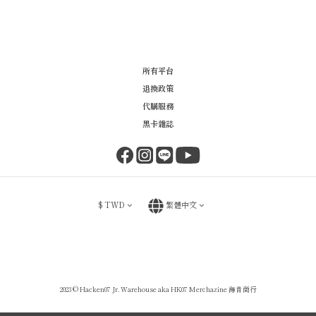
所有平台
退換政策
代購服務
黑卡雜誌
$
TWD
繁體中文
2023 © Hacken07 Jr. Warehouse aka HK07 Merchazine 海肯商行