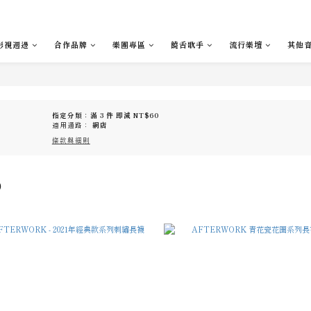
影視週邊
合作品牌
樂團專區
饒舌歌手
流行樂壇
其他
指定分類：滿 3 件 即減 NT$60
適用通路：
網店
條款與細則
0