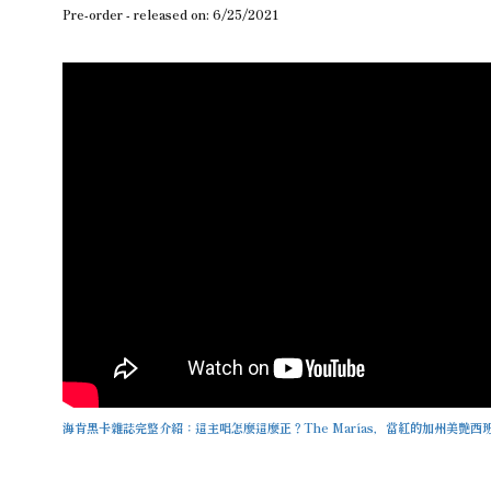
Pre-order - released on: 6/25/2021
海肯黑卡雜誌完整介紹：這主唱怎麼這麼正？The Marías，當紅的加州美艷西