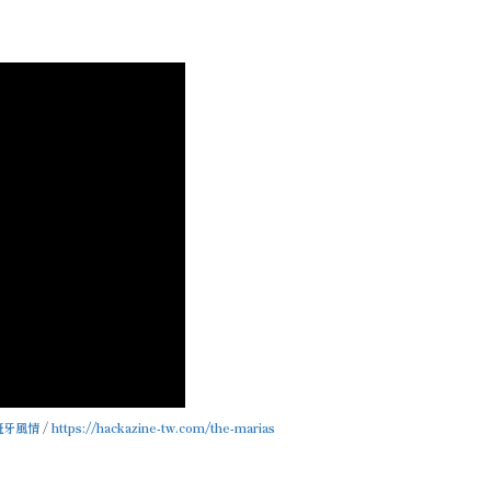
班牙風情
/
https://hackazine-tw.com/the-marias