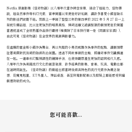
Netflix 原創影集《怪奇物語》以八零年代當作時空背景，結合了超能力、怪物傳
說、超自然事件等科幻元素，首季開播以來便是好評如潮，讓許多喜愛小鎮冒險系
列的影迷們欲罷不能。而距上一季隔了整整三年的第四季於 2022 年 5 月 27 日一上
架就引爆話題，比以往更強烈的暗黑風格，撲朔迷離又詭譎緊張的劇情更是於開播
當週就達成了全球熱播作品排行霸榜 (唯獨除了日本排行第一是《間諜家家酒》)，
由此可見《怪奇物語》在全世界的風潮與影響力。
從虛構的霍金斯小鎮作為舞台，再以失蹤的小男孩威爾作為事件的起點，讓劇情牽
扯著美蘇對抗後期的陰謀政治氛圍。透過不同故事線的主軸，將離奇事件交織構連
在一起。一連串科幻驚悚調性的鋪陳手法，也使得觀眾產生更強的認同和代入感。
八零年代作為美國流行文化的創意發源，許多經典的影集、音樂、玩具、電動也都
在這時間誕生。《怪奇物語》的劇組也將當時後頗具特色的流行元素作為概念發
想，從魔鬼剋星、ET外星人、神話桌遊，甚至到電影配樂以及服裝上都能感受到編
劇裡致敬的成分。
您可能喜歡...