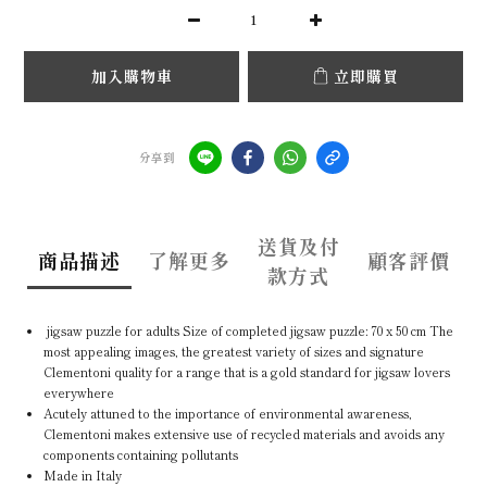
加入購物車
立即購買
分享到
送貨及付
商品描述
了解更多
顧客評價
款方式
jigsaw puzzle for adults Size of completed jigsaw puzzle: 70 x 50 cm The
most appealing images, the greatest variety of sizes and signature
Clementoni quality for a range that is a gold standard for jigsaw lovers
everywhere
Acutely attuned to the importance of environmental awareness,
Clementoni makes extensive use of recycled materials and avoids any
components containing pollutants
Made in Italy