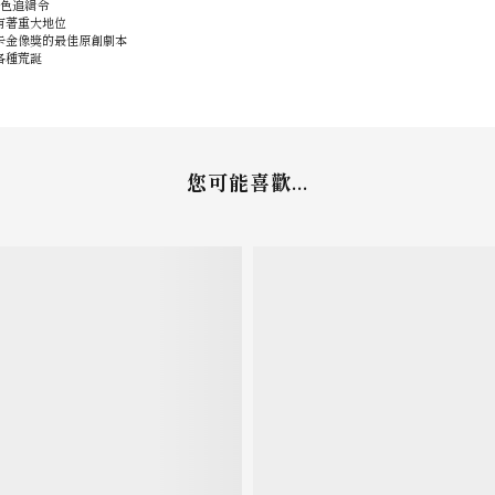
色追緝令
有著重大地位
卡金像獎的最佳原創劇本
各種荒誕
您可能喜歡...