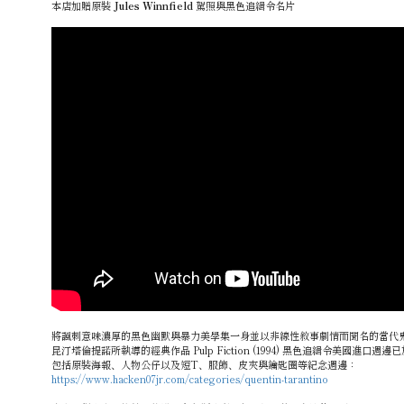
本店加贈原裝
Jules Winnfield
駕照與黑色追緝令名片
將諷刺意味濃厚的黑色幽默與暴力美學集一身並以非線性敘事劇情而聞名的當代
昆汀塔倫提諾所執導的經典作品 Pulp Fiction (1994) 黑色追緝令美國進口週
包括原裝海報、人物公仔以及短T、服飾、皮夾與鑰匙圈等紀念週邊：
https://www.hacken07jr.com/categories/quentin-tarantino