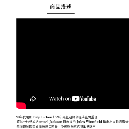
商品描述
90年代電影
Pulp Fiction
(1994) 黑色追緝令經典畫面重現
讓你一秒變成
Samuel Jackson
所飾演的
Jules Winnfield
掏出皮夾瞬間霸氣
無須懷疑的美國原裝進口商品，多種顏色款式限量供應中