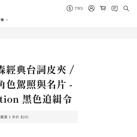
TWD
音樂
立即購買
森經典台詞皮夾 /
角色駕照與名片 -
iction 黑色追緝令
 4 件折 $200