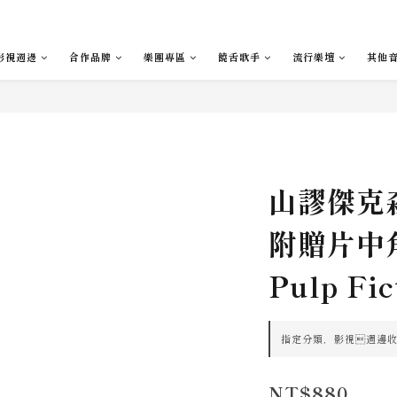
影視週邊
合作品牌
樂團專區
饒舌歌手
流行樂壇
其他
山謬傑克
附贈片中
Pulp F
指定分類，影視週邊收藏滿
NT$880