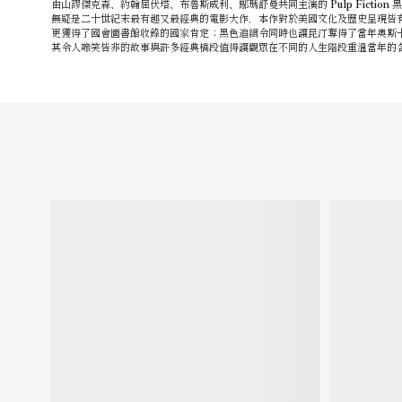
由山謬傑克森、約翰屈伏塔、布魯斯威利、鄔瑪舒曼共同主演的
Pulp Fiction
黑
無疑是二十世紀末最有趣又最經典的電影大作，本作對於美國文化及歷史呈現皆
更獲得了國會圖書館收錄的國家肯定；黑色追緝令同時也讓昆汀奪得了當年奧斯
其令人啼笑皆非的故事與許多經典橋段值得讓觀眾在不同的人生階段重溫當年的