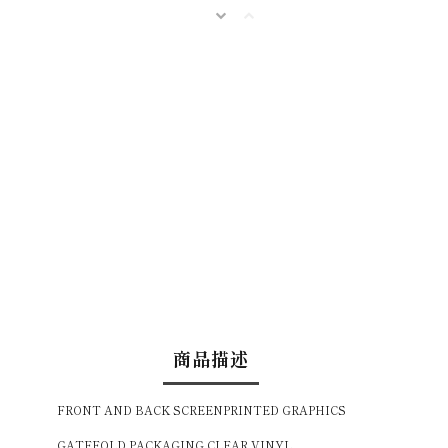
商品描述
FRONT AND BACK SCREENPRINTED GRAPHICS
GATEFOLD PACKAGING CLEAR VINYL