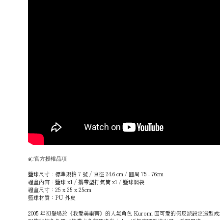
๑҉ 官方授權品項
籃球尺寸：標準規格 7 號 / 直徑 24.6 cm / 圓周 75 - 76cm
禮盒內容：籃球 x1 / 攜帶型打氣筒 x1 / 籃球網袋
禮盒尺寸：25 x 25 x 25cm
籃球材質：PU 外皮
2005 年初登場於《我愛美樂蒂》的人氣角色 Kuromi 因可愛的假反派設定