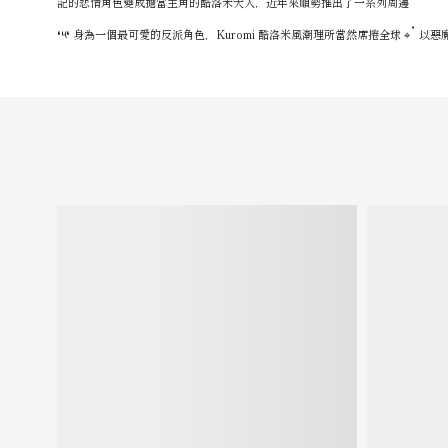
記的悲情角色變成擔當主角的酷洛米大人，近年來順勢推出了一系列周邊
❛༥❛ 身為一個最可愛的反派角色，Kuromi 酷洛米風潮理所當然席捲全球 ⌖˚ 