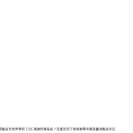
y〉將酷洛米世界帶到 Y2K 風潮的螢幕前！從當初寫下被美樂蒂非惡意霸凌酷洛米日