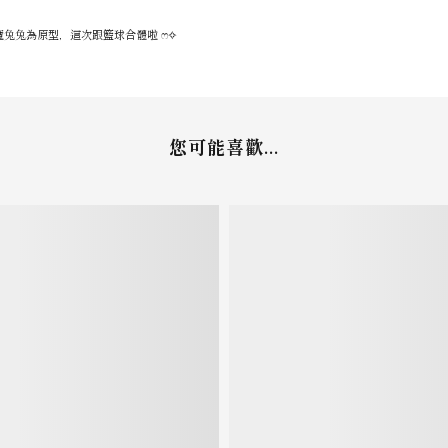
以惡魔兔兔為原型，這次跟籃球合體啦 ෆ✧
您可能喜歡...