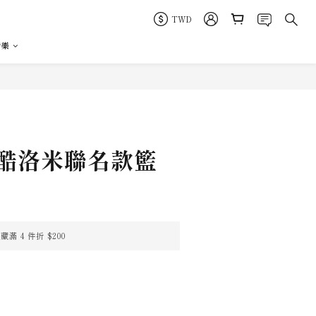
TWD
音樂
立即購買
i 酷洛米聯名款籃
 4 件折 $200