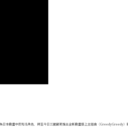
造型成為日本動畫中的知名角色，時至今日三麗鷗更推出全新動畫搭上主題曲〈GreedyGreed