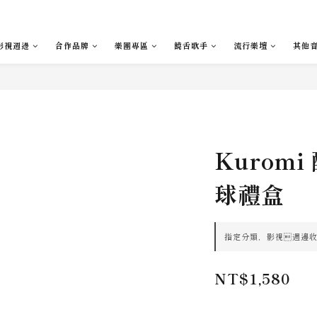
影視週邊
合作品牌
樂團專區
饒舌歌手
流行樂壇
其他
Kurom
球禮盒
指定分類，影視週邊收藏滿
NT$1,580