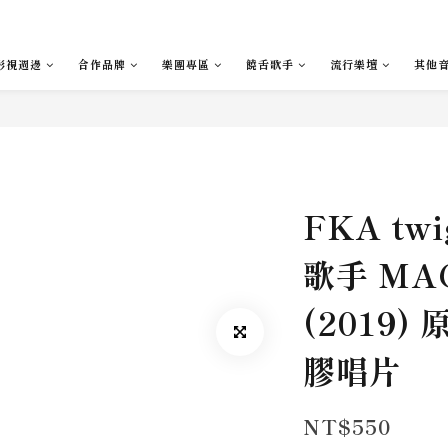
影視週邊
合作品牌
樂團專區
饒舌歌手
流行樂壇
其他
FKA tw
歌手 MA
(2019)
膠唱片
NT$550