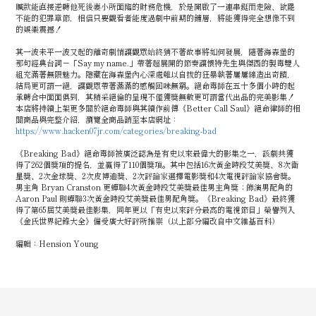
贓款能直接逆轉他死後妻小所面臨的財務危機，於是開啟了一連串鋌而走險、欲罷
不能的犯罪章節，相信只要觀看者能度過劇中前期的鋪層，將能獲得完全想像不到
的娛樂震撼！
其一波未平一波又起的離奇劇情讓觀眾始終猜不著故事將如何發展，隨著海森堡的
那句經典台詞－「Say my name.」帶著超展開的節奏讓懷特先生與傑西的製毒雙人
組充滿著無限魅力。隱藏在海森堡內心深處難以自拔的狂暴執著屢屢締造出奇蹟，
結局更可謂一絕，讓觀眾帶著滿滿的感觸回味無窮。絕命毒師在五十多個小時的起
承轉合中面面俱到，其精采絕倫的呈現不僅獲獎無數更可謂當代出品的完美影集！
本店將持續上架更多關於絕命毒師與其續作前傳《Better Call Saul》絕命律師的相
關商品與完整介紹，瀏覽全商品請至本店網址：
https://www.hacken07jr.com/categories/breaking-bad
《Breaking Bad》絕命毒師被廣泛認為是有史以來最偉大的影集之一，該劇共獲
得了262個獎項的提名，並贏得了110個獎項。其中包括16次黃金時段艾美獎、8次衛
星獎、2次金球獎、2次皮博迪獎、2次評論家選擇電影獎和4次電視評論家協會獎。
男主角 Bryan Cranston 更蟬聯4次黃金時段艾美獎最佳男主角獎；飾演男配角的
Aaron Paul 則蟬聯3次黃金時段艾美獎最佳男配角獎。《Breaking Bad》最終獲
得了第65屆艾美獎最佳影集，同年更以「有史以來評分最高的電視節目」榮譽列入
《金氏世界紀錄大全》備受廣大好評所推崇（以上部分編改自中文維基百科）
編輯：Hension Young