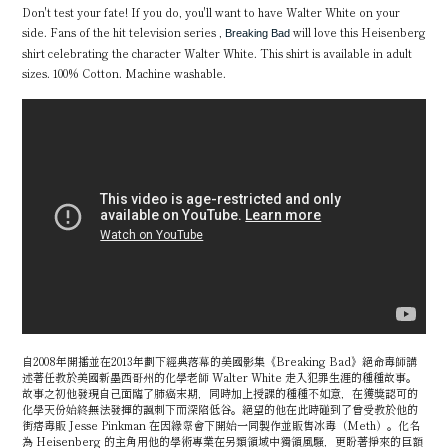
Don't test your fate! If you do, you'll want to have Walter White on your
side. Fans of the hit television series ,
will love this Heisenberg
Breaking Bad
shirt celebrating the character Walter White. This shirt is available in adult
sizes. 100% Cotton. Machine washable.
自2008年開播並在2013年劃下經典落幕的美國影集《Breaking Bad》絕命毒師講
述著任教於美國新墨西哥州的化學老師 Walter White 走入犯罪生涯的種種故事。
故事之初他發現自己面臨了肺癌末期，同時加上授課的種種不如意，在獲獎認可的
化學天份始終無法發揮的諷刺下而深陷低谷。絕望的他在此時碰到了曾受教於他的
街痞毒販 Jesse Pinkman 在因緣際會下開始一同製作並販售冰毒（Meth）。化名
為 Heisenberg 的主角用他的學術專業在另類領域中獨領風騷，更盼著掙來的巨額