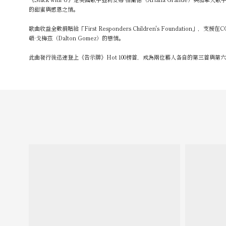
的甜蜜與感恩之情。
歌曲收益全數捐贈給「First Responders Children's Foun
頓·戈梅茲（Dalton Gomez）的戀情。
此曲發行後迅速登上《告示牌》Hot 100榜首，成為兩位藝人各自的第三首與第六