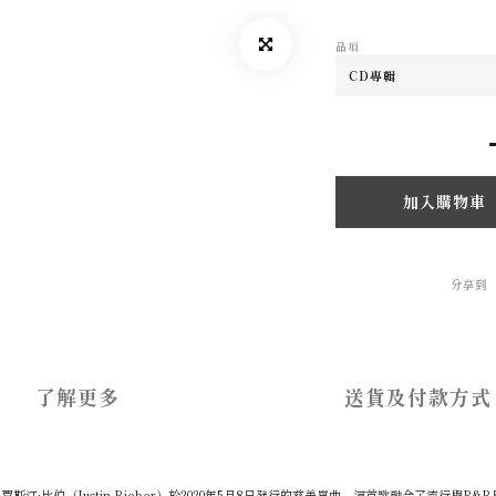
品項
加入購物車
分享到
了解更多
送貨及付款方式
拿大歌手賈斯汀·比伯（Justin Bieber）於2020年5月8日發行的慈善單曲。這首歌融合了流行