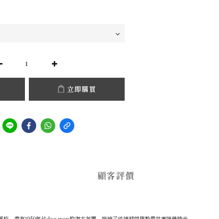
立即購買
顧客評價
與R&B風格，帶有1950年代doo-wop的復古氛圍，描繪了疫情期間與摯愛共度隔離時光