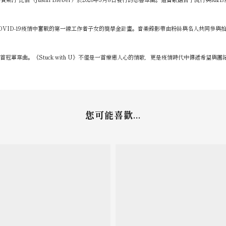
dation」，支援在COVID-19疫情中奮戰的第一線工作者子女的獎學金計畫。音樂錄影帶由粉絲與
首冠軍單曲。《Stuck with U》不僅是一首療癒人心的情歌，更是疫情時代中傳遞希望與
您可能喜歡...