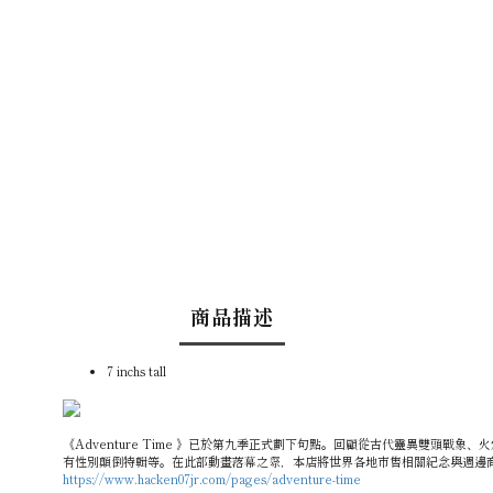
商品描述
7 inchs tall
《Adventure Time 》已於第九季正式劃下句點。回顧從古代靈異雙
有性別顛倒特輯等。在此部動畫落幕之際，本店將世界各地市售相關紀念與週邊
https://www.hacken07jr.com/pages/adventure-time