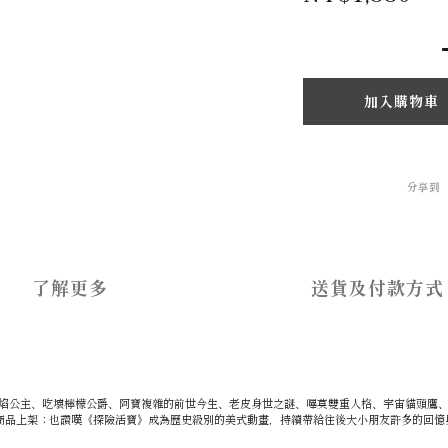
加入購物車
分享到
了解更多
送貨及付款方式
頭戰象、火焰公主、吃壞檸檬公爵、阿寶複雜的前世今生、老皮身世之謎、嗶莫雙重人格、宇宙貓
商品上架；也讚嘆《探險活寶》成為歷史級別的美式動畫，持續帶給往後大小朋友許多的回憶