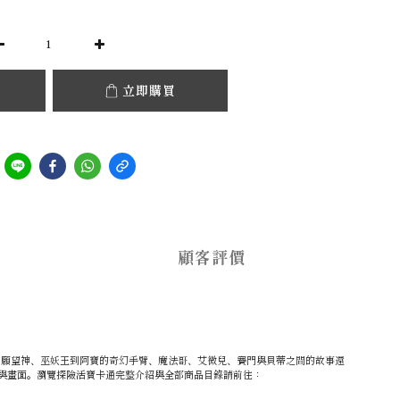
立即購買
顧客評價
頭鷹、願望神、巫妖王到阿寶的奇幻手臂、魔法哥、艾微兒、賽門與貝蒂之間的故事還
與畫面。瀏覽探險活寶卡通完整介紹與全部商品目錄請前往：