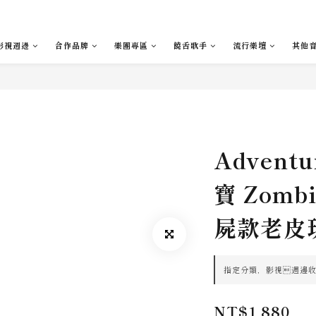
影視週邊
合作品牌
樂團專區
饒舌歌手
流行樂壇
其他
Advent
寶 Zombi
屍款老皮玩
指定分類，影視週邊收藏滿
NT$1,880