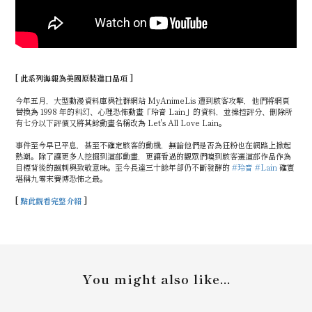
[ 此系列海報為美國原裝進口品項 ]
今年五月，大型動漫資料庫與社群網站 MyAnimeLis 遭到駭客攻擊，他們將網頁
替換為 1998 年的科幻、心理恐怖動畫「玲音 Lain」的資料，並操控評分、刪除所
有七分以下評價又將其餘動畫名稱改為 Let's All Love Lain。
事件至今早已平息，甚至不確定駭客的動機，無論他們是否為狂粉也在網路上掀起
熱潮。除了讓更多人挖掘到這部動畫，更讓看過的觀眾們嗅到駭客選這部作品作為
目標背後的諷刺與致敬意味。至今長達三十餘年卻仍不斷發酵的
#玲音
#Lain
確實
堪稱九零末賽博恐怖之最。
[
點此觀看完整介紹
]
You might also like...